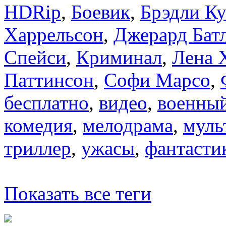
HDRip
,
Боевик
,
Брэдли К
Харрельсон
,
Джерард Бат
Спейси
,
Криминал
,
Лена 
Паттинсон
,
Софи Марсо
,
бесплатно
,
видео
,
военны
комедия
,
мелодрама
,
муль
триллер
,
ужасы
,
фантасти
Показать все теги