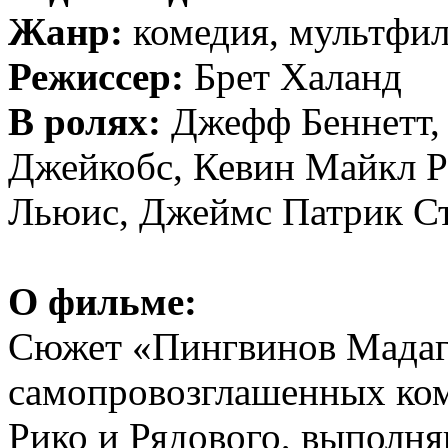
Жанр:
комедия, мультфи
Режиссер:
Брет Халанд
В ролях:
Джефф Беннетт,
Джейкобс, Кевин Майкл Р
Льюис, Джеймс Патрик С
О фильме:
Сюжет «Пингвинов Мадага
самопровозглашенных ком
Рико и Рядового, выполн