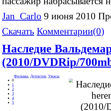
пассажир набрасывается 
Jan_Carlo
9 июня 2010
Пр
Скачать
Комментарии(0)
Наследие Вальдемара
(2010/DVDRip/700m
Фильмы
,
Детектив
,
Ужасы
0
1
2
3
4
5