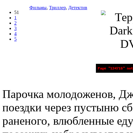
Фильмы
,
Триллер
,
Детектив
51
1
2
3
4
5
Парочка молодоженов, Дж
поездки через пустыню с
раненого, влюбленные ед