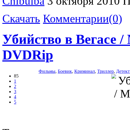
Chibulba
3 октября 2010
П
Скачать
Комментарии(0)
Убийство в Вегасе /
DVDRip
Фильмы
,
Боевик
,
Криминал
,
Триллер
,
Детект
85
1
2
3
4
5