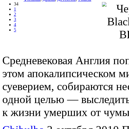
34
1
2
3
4
5
Средневековая Англия поп
этом апокалипсическом ми
суеверием, собираются н
одной целью — выследить 
к жизни умерших от чумы