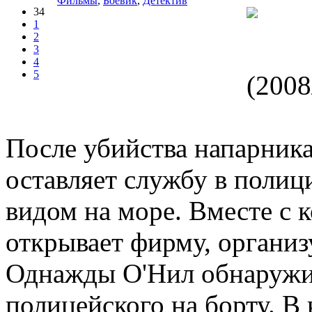
Фильмы
,
Боевик
,
Детектив
34
1
2
3
4
5
После убийства напарник
оставляет службу в полици
видом на море. Вместе с
открывает фирму, органи
Однажды О'Нил обнаружив
полицейского на борту. В