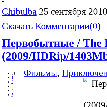
Chibulba
25 сентября 201
Скачать
Комментарии(0)
Первобытные / The L
(2009/HDRip/1403Mb
Фильмы
,
Приключе
51
1
2
3
4
5