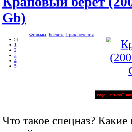
Краповый берет (20
Gb)
Фильмы
,
Боевик
,
Приключения
51
1
2
3
4
5
Что такое спецназ? Каки