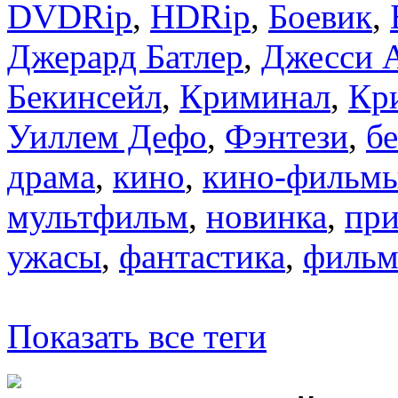
DVDRip
,
HDRip
,
Боевик
,
Джерард Батлер
,
Джесси А
Бекинсейл
,
Криминал
,
Кр
Уиллем Дефо
,
Фэнтези
,
б
драма
,
кино
,
кино-фильм
мультфильм
,
новинка
,
пр
ужасы
,
фантастика
,
филь
Показать все теги