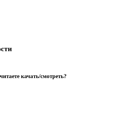
ости
итаете качать/смотреть?