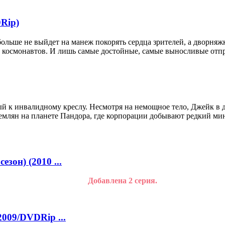
Rip)
ьше не выйдет на манеж покорять сердца зрителей, а дворняжка
да космонавтов. И лишь самые достойные, самые выносливые отпр
к инвалидному креслу. Несмотря на немощное тело, Джейк в д
 землян на планете Пандора, где корпорации добывают редкий м
зон) (2010 ...
Добавлена 2 серия.
2009/DVDRip ...