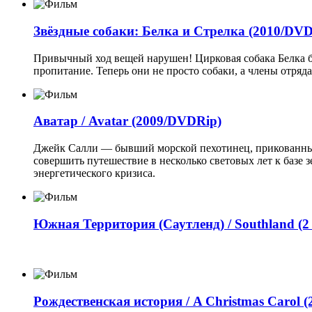
Звёздные собаки: Белка и Стрелка (2010/DVD
Привычный ход вещей нарушен! Цирковая собака Белка бол
пропитание. Теперь они не просто собаки, а члены отря
Аватар / Avatar (2009/DVDRip)
Джейк Салли — бывший морской пехотинец, прикованный 
совершить путешествие в несколько световых лет к базе
энергетического кризиса.
Южная Территория (Саутленд) / Southland (2 се
Рождественская история / A Christmas Carol (