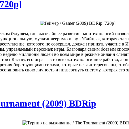
[720p]
еском будущем, где высочайшее развитие нанотехнологий позво
афункциональную, мультиплеерную игру «Убийцы», которая стал
ступление, которого не совершал, должен принять участие в Иг
им, управляемый персонаж игры. Благодаря своим боевым спосо
ю неделю миллионы людей во всём мире в режиме онлайн следят 
тоит Кастлу, его игра — это высокотехнологичное рабство, а он
ротивоборствующими силами, которые не заинтересованы, чтоб
сстановить свою личность и низвергнуть систему, которая его з
ournament (2009) BDRip