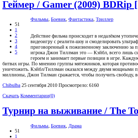
Геймер / Gamer (2009) BDRip 
Фильмы
,
Боевик
,
Фантастика
,
Триллер
51
1
2
Действие фильма происходит в недалёком утопич
3
видеоигру с реалити-шоу и смоделировать ультр
4
приговоренный к пожизненному заключению за пре
5
игрока Джон Тиллман это — Кэйбл, всего лишь с
героем и занимает первые позиции в игре. Кажду
битвах игры. По мнению группы мятежников, которая противос
уничтожить. Кэйбл/Тиллман оказался между двумя мощными п
миллионы, Джон Тилман сражается, чтобы получить свободу, во
Chibulba
25 сентября 2010
Просмотрело: 6160
Скачать
Комментарии(0)
Турнир на выживание / The T
Фильмы
,
Боевик
,
Драма
51
1