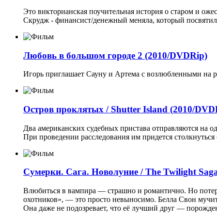
Это викторианская поучительная история о старом и оже
Скрудж - финансист/денежный меняла, который посвятил 
Любовь в большом городе 2 (2010/DVDRip)
Игорь приглашает Сауну и Артема с возлюбленными на ра
Остров проклятых / Shutter Island (2010/DVD
Два американских судебных пристава отправляются на од
При проведении расследования им придется столкнуться
Сумерки. Сага. Новолуние / The Twilight Saga
Влюбиться в вампира — страшно и романтично. Но потер
охотников», — это просто невыносимо. Белла Свон мучи
Она даже не подозревает, что её лучший друг — порожде