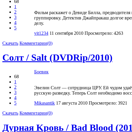
68
1
2
Фильм раскажет о Девиде Билла, предводителя
3
группировку. Детектив Джайпракаш долгое врем
4
делу.
5
vit1234
11 сентября 2010
Просмотрело: 4263
Скачать
Комментарии(0)
Солт / Salt (DVDRip/2010)
Боевик
68
1
2
Эвелин Солт — сотрудница ЦРУ. Ей чудом удаёт
3
русскую разведку. Теперь Солт необходимо восс
4
5
Mikasantik
17 августа 2010
Просмотрело: 3921
Скачать
Комментарии(0)
Дypнaя Kpoвь / Bad Blood (20