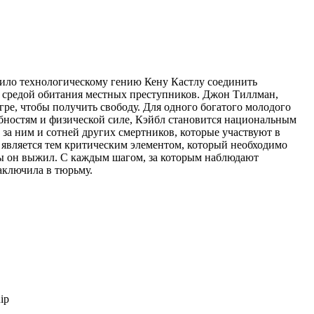
лило технологическому гению Кену Кастлу соединить
а средой обитания местных преступников. Джон Тиллман,
ре, чтобы получить свободу. Для одного богатого молодого
бностям и физической силе, Кэйбл становится национальным
за ним и сотней других смертников, которые участвуют в
 является тем критическим элементом, который необходимо
ы он выжил. С каждым шагом, за которым наблюдают
аключила в тюрьму.