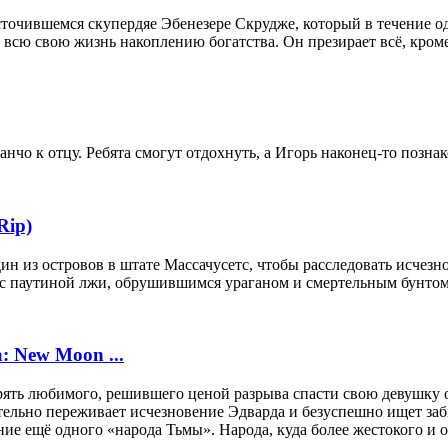
сточившемся скупердяе Эбенезере Скрудже, который в течение 
всю свою жизнь накоплению богатства. Он презирает всё, кроме
нчо к отцу. Ребята смогут отдохнуть, а Игорь наконец-то позна
Rip)
ин из островов в штате Массачусетс, чтобы расследовать исче
 с паутиной лжи, обрушившимся ураганом и смертельным бунтом
: New Moon ...
ять любимого, решившего ценой разрыва спасти свою девушку 
тельно переживает исчезновение Эдварда и безуспешно ищет за
ние ещё одного «народа Тьмы». Народа, куда более жестокого и