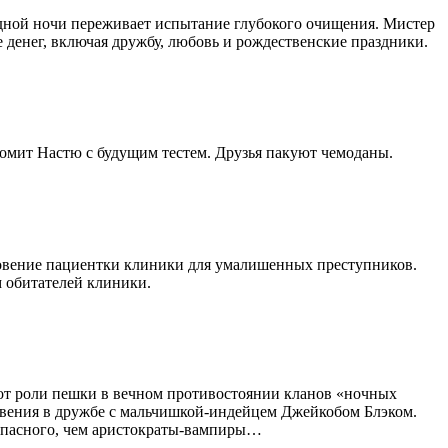
одной ночи переживает испытание глубокого очищения. Мистер
 денег, включая дружбу, любовь и рождественские праздники.
комит Настю с будущим тестем. Друзья пакуют чемоданы.
зновение пациентки клиники для умалишенных преступников.
 обитателей клиники.
от роли пешки в вечном противостоянии кланов «ночных
бвения в дружбе с мальчишкой-индейцем Джейкобом Блэком.
 опасного, чем аристократы-вампиры…