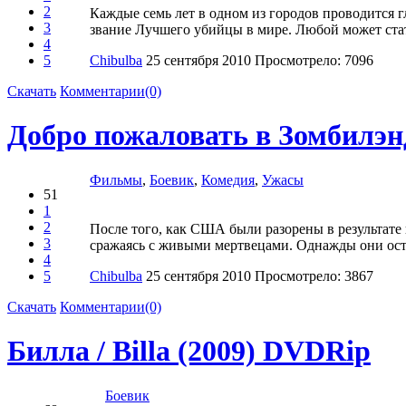
2
Каждые семь лет в одном из городов проводится 
3
звание Лучшего убийцы в мире. Любой может ста
4
5
Chibulba
25 сентября 2010
Просмотрело: 7096
Скачать
Комментарии(0)
Добро пожаловать в Зомбилэнд
Фильмы
,
Боевик
,
Комедия
,
Ужасы
51
1
2
После того, как США были разорены в результате 
3
сражаясь с живыми мертвецами. Однажды они остан
4
5
Chibulba
25 сентября 2010
Просмотрело: 3867
Скачать
Комментарии(0)
Билла / Billa (2009) DVDRip
Боевик