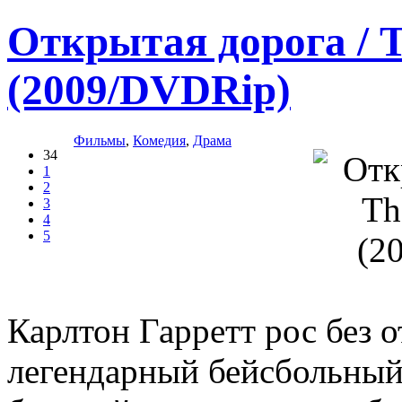
Открытая дорога / 
(2009/DVDRip)
Фильмы
,
Комедия
,
Драма
34
1
2
3
4
5
Карлтон Гарретт рос без от
легендарный бейсбольный 