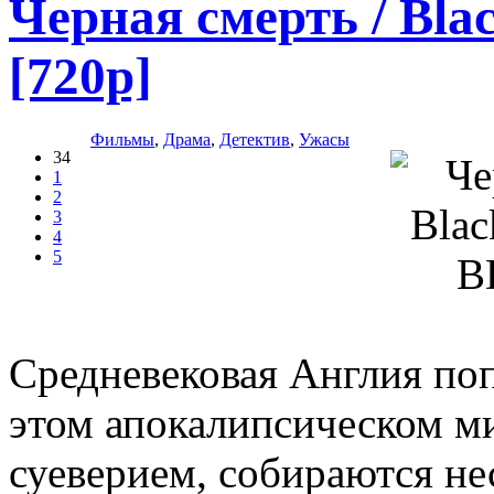
Черная смерть / Bla
[720p]
Фильмы
,
Драма
,
Детектив
,
Ужасы
34
1
2
3
4
5
Средневековая Англия поп
этом апокалипсическом ми
суеверием, собираются н