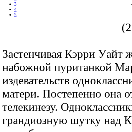
3
4
5
Застенчивая Кэрри Уайт 
набожной пуританкой Мар
издевательств одноклассн
матери. Постепенно она о
телекинезу. Одноклассник
грандиозную шутку над Кэ