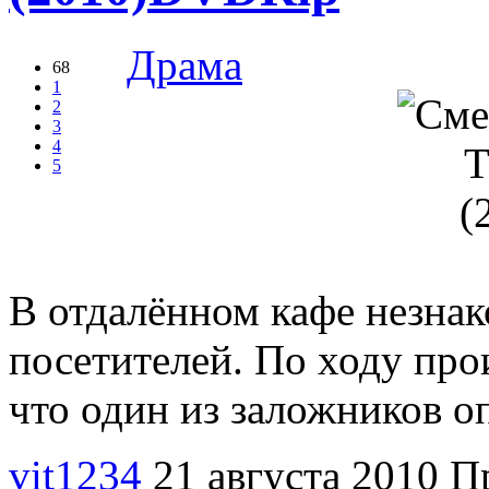
Драма
68
1
2
3
4
5
В отдалённом кафе незнак
посетителей. По ходу пр
что один из заложников о
vit1234
21 августа 2010
П