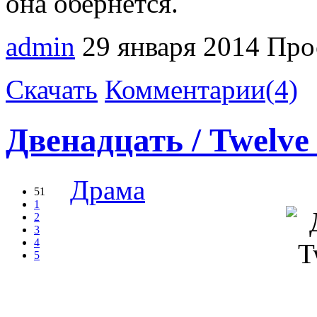
она обернется.
admin
29 января 2014
Про
Скачать
Комментарии(4)
Двенадцать / Twelve
Драма
51
1
2
3
4
5