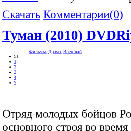
Скачать
Комментарии(0)
Туман (2010) DVDRi
Фильмы
,
Драма
,
Военный
51
1
2
3
4
5
Отряд молодых бойцов Ро
основного строя во время