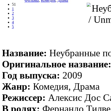
Фильмы
,
Комедия
,
Драма
51
1
2
3
4
5
Название:
Неубранные по
Оригинальное название
Год выпуска:
2009
Жанр:
Комедия, Драма
Режиссер:
Алексис Дос Са
В ролях:
Фернандо Тилве