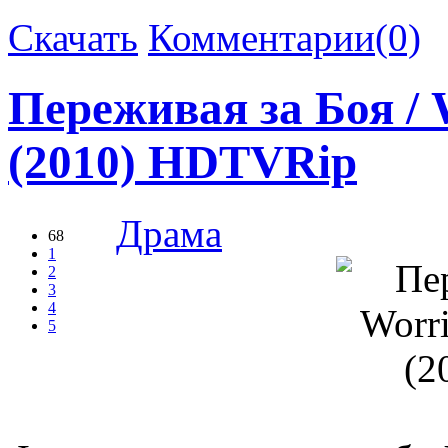
Скачать
Комментарии(0)
Переживая за Боя / 
(2010) HDTVRip
Драма
68
1
2
3
4
5