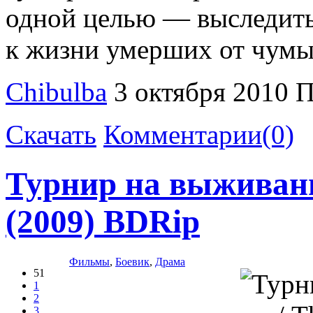
одной целью — выследить 
к жизни умерших от чумы
Chibulba
3 октября 2010
П
Скачать
Комментарии(0)
Турнир на выживани
(2009) BDRip
Фильмы
,
Боевик
,
Драма
51
1
2
3