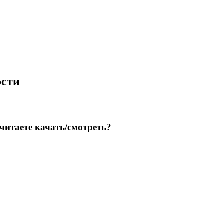
ости
итаете качать/смотреть?