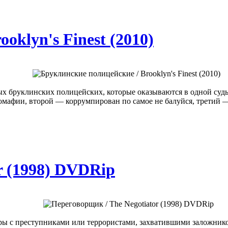
oklyn's Finest (2010)
ных бруклинских полицейских, которые оказываются в одной суд
омафии, второй — коррумпирован по самое не балуйся, третий — 
r (1998) DVDRip
ы с преступниками или террористами, захватившими заложник