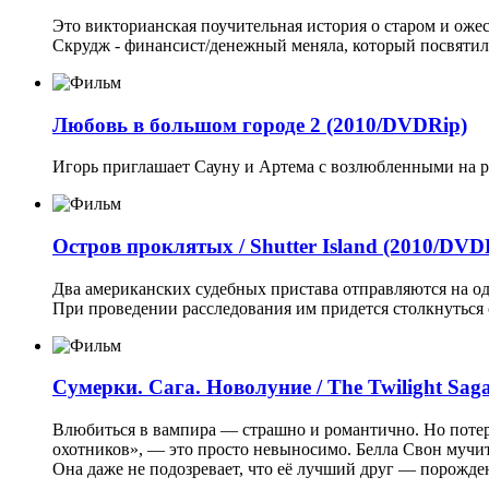
Это викторианская поучительная история о старом и оже
Скрудж - финансист/денежный меняла, который посвятил 
Любовь в большом городе 2 (2010/DVDRip)
Игорь приглашает Сауну и Артема с возлюбленными на ра
Остров проклятых / Shutter Island (2010/DVD
Два американских судебных пристава отправляются на од
При проведении расследования им придется столкнуться
Сумерки. Сага. Новолуние / The Twilight Saga
Влюбиться в вампира — страшно и романтично. Но потер
охотников», — это просто невыносимо. Белла Свон мучи
Она даже не подозревает, что её лучший друг — порожде