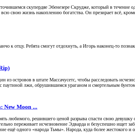
сточившемся скупердяе Эбенезере Скрудже, который в течение 
всю свою жизнь накоплению богатства. Он презирает всё, кроме
нчо к отцу. Ребята смогут отдохнуть, а Игорь наконец-то позна
Rip)
ин из островов в штате Массачусетс, чтобы расследовать исче
 с паутиной лжи, обрушившимся ураганом и смертельным бунтом
: New Moon ...
ять любимого, решившего ценой разрыва спасти свою девушку 
тельно переживает исчезновение Эдварда и безуспешно ищет за
ние ещё одного «народа Тьмы». Народа, куда более жестокого и