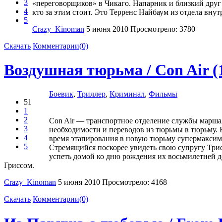
3
«переговорщиков» в Чикаго. Напарник и близкий друг 
4
кто за этим стоит. Это Терренс Найбаум из отдела вну
5
Crazy_Kinoman
5 июня 2010
Просмотрело: 3780
Скачать
Комментарии(0)
Воздушная тюрьма / Con Air 
Боевик
,
Триллер
,
Криминал
,
Фильмы
51
1
2
Con Air — транспортное отделение службы маршал
3
необходимости и переводов из тюрьмы в тюрьму. 
4
время этапирования в новую тюрьму супермаксим
5
Стремящийся поскорее увидеть свою супругу Трис
успеть домой ко дню рождения их восьмилетней д
Гриссом.
Crazy_Kinoman
5 июня 2010
Просмотрело: 4168
Скачать
Комментарии(0)