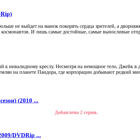
Rip)
ьше не выйдет на манеж покорять сердца зрителей, а дворняжка
да космонавтов. И лишь самые достойные, самые выносливые отпр
к инвалидному креслу. Несмотря на немощное тело, Джейк в д
 землян на планете Пандора, где корпорации добывают редкий м
зон) (2010 ...
Добавлена 2 серия.
2009/DVDRip ...