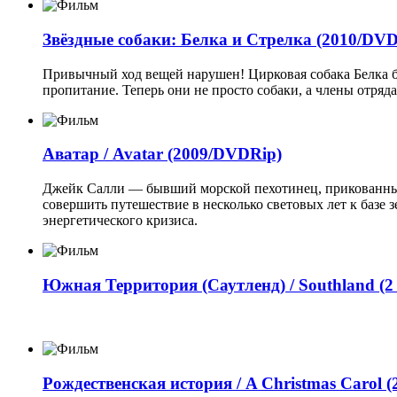
Звёздные собаки: Белка и Стрелка (2010/DVD
Привычный ход вещей нарушен! Цирковая собака Белка бол
пропитание. Теперь они не просто собаки, а члены отря
Аватар / Avatar (2009/DVDRip)
Джейк Салли — бывший морской пехотинец, прикованный 
совершить путешествие в несколько световых лет к базе
энергетического кризиса.
Южная Территория (Саутленд) / Southland (2 се
Рождественская история / A Christmas Carol (