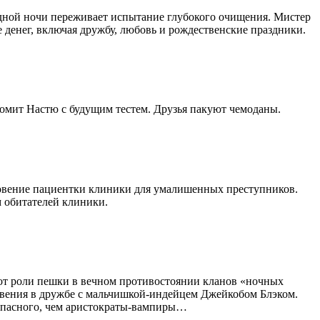
одной ночи переживает испытание глубокого очищения. Мистер
 денег, включая дружбу, любовь и рождественские праздники.
комит Настю с будущим тестем. Друзья пакуют чемоданы.
зновение пациентки клиники для умалишенных преступников.
 обитателей клиники.
от роли пешки в вечном противостоянии кланов «ночных
бвения в дружбе с мальчишкой-индейцем Джейкобом Блэком.
 опасного, чем аристократы-вампиры…