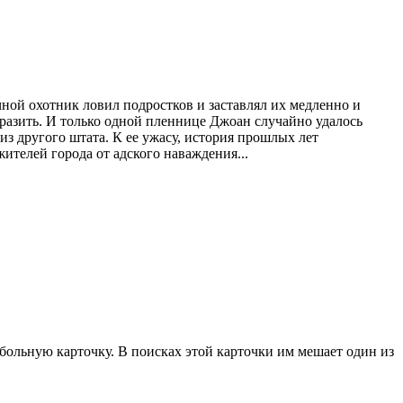
чной охотник ловил подростков и заставлял их медленно и
разить. И только одной пленнице Джоан случайно удалось
из другого штата. К ее ужасу, история прошлых лет
ителей города от адского наваждения...
больную карточку. В поисках этой карточки им мешает один из