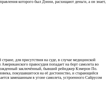
равления которого был Дэнни, расхищают деньги, а он знает,
тране, для присутствия на суде, в случае медицинской
 Американского правосудия попадает на борт самолета во
вобожденный заключённый, бывший рейнджер Кэмерон По.
овека, покушавшегося на её достоинство, и старающийся
вается замешанным в угоне самолета, устроенного Cайрусом