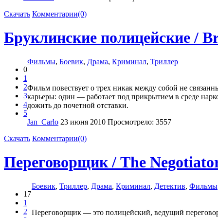
Скачать
Комментарии(0)
Бруклинские полицейские / Bro
Фильмы
,
Боевик
,
Драма
,
Криминал
,
Триллер
0
1
2
Фильм повествует о трех никак между собой не связан
3
карьеры: один — работает под прикрытием в среде нарк
4
дожить до почетной отставки.
5
Jan_Carlo
23 июня 2010
Просмотрело: 3557
Скачать
Комментарии(0)
Переговорщик / The Negotiato
Боевик
,
Триллер
,
Драма
,
Криминал
,
Детектив
,
Фильмы
17
1
2
Переговорщик — это полицейский, ведущий переговор