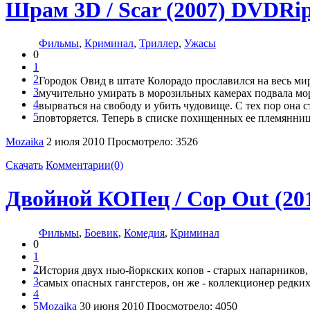
Шрам 3D / Scar (2007) DVDRi
Фильмы
,
Криминал
,
Триллер
,
Ужасы
0
1
2
Городок Овид в штате Колорадо прославился на весь мир
3
мучительно умирать в морозильных камерах подвала мор
4
вырваться на свободу и убить чудовище. С тех пор она 
5
повторяется. Теперь в списке похищенных ее племянниц
Mozaika
2 июля 2010
Просмотрело: 3526
Скачать
Комментарии(0)
Двойной КОПец / Cop Out (20
Фильмы
,
Боевик
,
Комедия
,
Криминал
0
1
2
История двух нью-йоркских копов - старых напарников,
3
самых опасных гангстеров, он же - коллекционер редких
4
5
Mozaika
30 июня 2010
Просмотрело: 4050