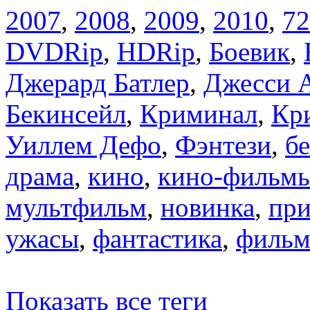
2007
,
2008
,
2009
,
2010
,
72
DVDRip
,
HDRip
,
Боевик
,
Джерард Батлер
,
Джесси А
Бекинсейл
,
Криминал
,
Кр
Уиллем Дефо
,
Фэнтези
,
б
драма
,
кино
,
кино-фильм
мультфильм
,
новинка
,
пр
ужасы
,
фантастика
,
филь
Показать все теги