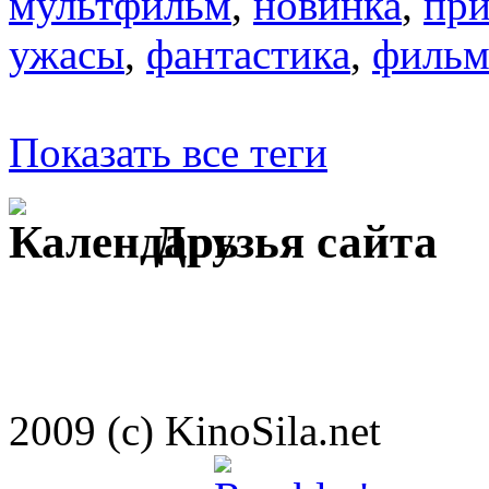
мультфильм
,
новинка
,
пр
ужасы
,
фантастика
,
филь
Показать все теги
Друзья сайта
2009 (c) KinoSila.net