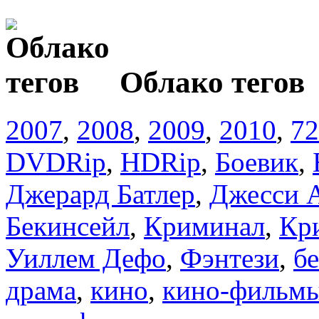
Облако тегов
2007
,
2008
,
2009
,
2010
,
72
DVDRip
,
HDRip
,
Боевик
,
Джерард Батлер
,
Джесси А
Бекинсейл
,
Криминал
,
Кр
Уиллем Дефо
,
Фэнтези
,
б
драма
,
кино
,
кино-фильм